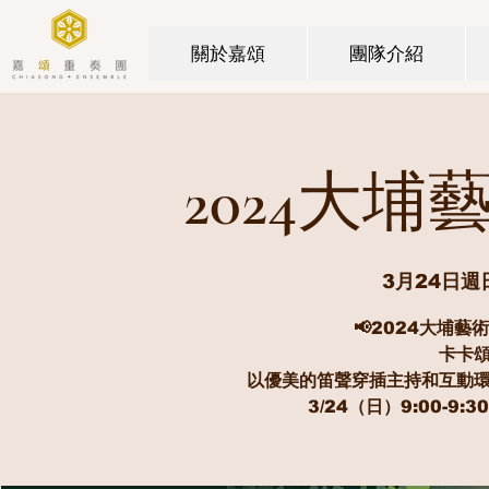
關於嘉頌
團隊介紹
2024大
3月24日週
📢2024大埔
卡卡頌
以優美的笛聲穿插主持和互動環
3/24（日）9:00-9