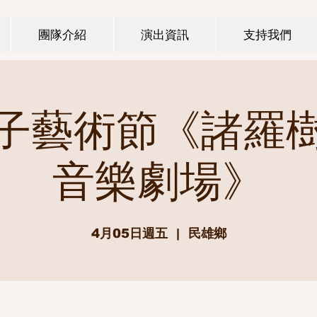
團隊介紹
演出資訊
支持我們
子藝術節《諸羅
音樂劇場》
4月05日週五
  |  
民雄鄉