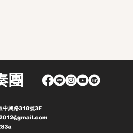
奏團
區中興路318號3F
g2012@gmail.com
283a