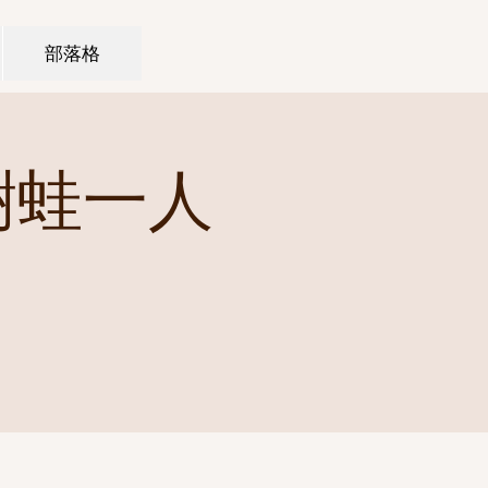
部落格
樹蛙一人