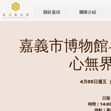
關於嘉頌
團隊介紹
嘉義市博物館-I
心無
4月05日週五
  |
日期｜
時間｜14:00
地點｜嘉