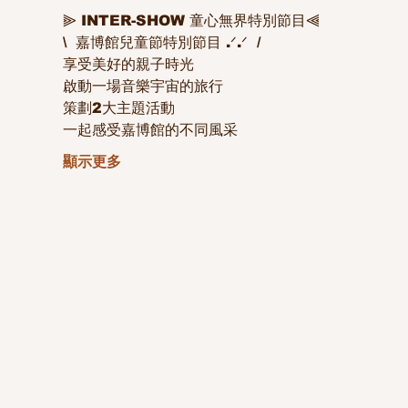
⫸ INTER-SHOW 童心無界特別節目⫷
\  嘉博館兒童節特別節目 .ᐟ.ᐟ  /
享受美好的親子時光
啟動一場音樂宇宙的旅行
策劃2大主題活動
一起感受嘉博館的不同風采
顯示更多