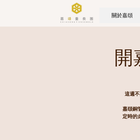
關於嘉頌
開嘉
這週不
嘉頌銅
定時的