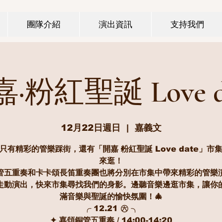
團隊介紹
演出資訊
支持我們
·粉紅聖誕 Love d
12月22日週日
  |  
嘉義文
只有精彩的管樂踩街，還有「開嘉·粉紅聖誕 Love date」市
來逛！
管五重奏和卡卡頌長笛重奏團也將分別在市集中帶來精彩的管樂
走動演出，快來市集尋找我們的身影。邊聽音樂邊逛市集，讓你
滿音樂與聖誕的愉快氛圍！🎄
╭ 12.21 ㊅ ╮
✦ 嘉頌銅管五重奏 / 14:00-14:20