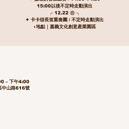
15:00以後不定時走動演出
╭ 12.22 ㊐ ╮
✦ 卡卡頌長笛重奏團 / 不定時走動演出
◖地點｜嘉義文化創意產業園區
0 – 下午4:00
區中山路616號