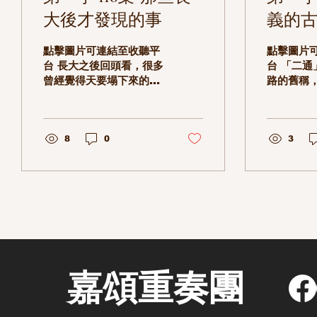
大後才發現的事
義的古
義人
點擊圖片可連結至收聽平
點擊圖片
台 長大之後回頭看，很多
台 「二通
曾經覺得天要塌下來的事
路的舊稱
情，好像其實也沒有那麼
最習慣的
嚴重；但也有一些以前完
「大通」
全不在意的事，卻在某一
比，是完
天突然發現原來很重要。
8
0
在日治時
3
這一次，我們從自己的成
地居民經
長經驗出發，聊聊那些
為「本島
「長大後才發現沒什麼」
充滿濃濃的
以及「長大後才發現很重
一集，我
要」的事情。從學生時期
名店的美
很在意的考試成績、朋友
一起分享
關係，到長大後開始重視
事，重新
的健康、時間管理與生活
義人長大
品質。一起來聽聽在不同
嘉頌重奏團
人生階段中，我們的價值
觀是如何慢慢改變的吧！