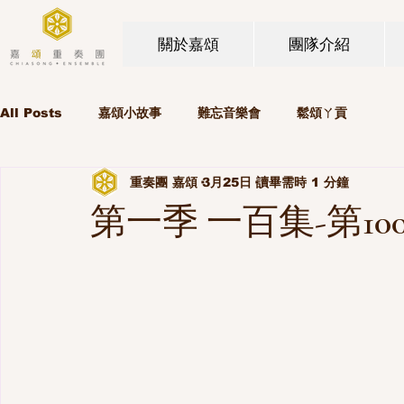
關於嘉頌
團隊介紹
All Posts
嘉頌小故事
難忘音樂會
鬆頌ㄚ貢
重奏團 嘉頌
3月25日
讀畢需時 1 分鐘
第一季 一百集-第10