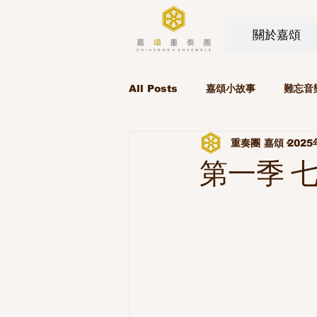
關於嘉頌
All Posts
嘉頌小故事
難忘音
重奏團 嘉頌
2025
第一季 