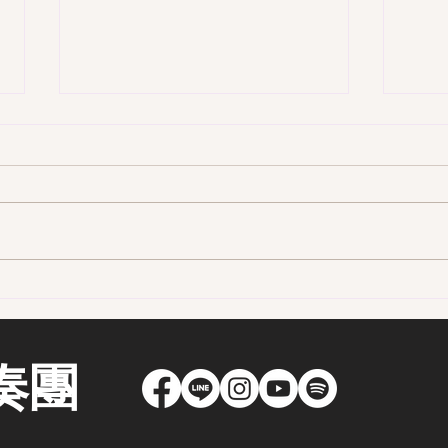
第一
第一季 109集-前進嘉義的古味
街區 - 老嘉義人口中的二通
奏團