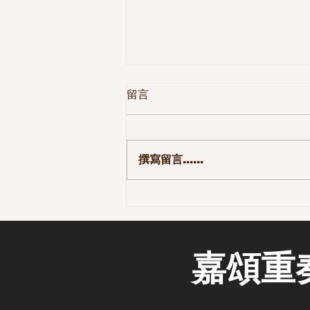
留言
撰寫留言......
第一季 110集-那些長大後才發
現的事
嘉頌重