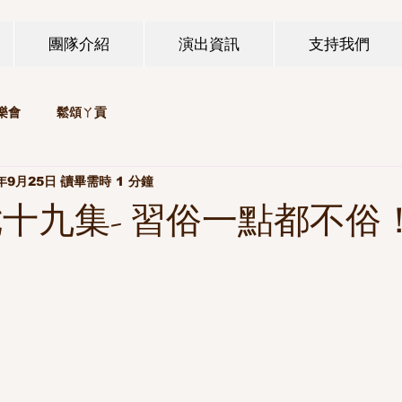
團隊介紹
演出資訊
支持我們
樂會
鬆頌ㄚ貢
年9月25日
讀畢需時 1 分鐘
七十九集- 習俗一點都不俗