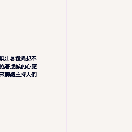
展出各種異想不
抱著虔誠的心應
來聽聽主持人們