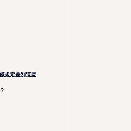
儀規定差別這麼
？