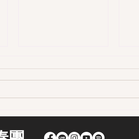
第一
第一季 109集-前進嘉義的古味
街區 - 老嘉義人口中的二通
奏團