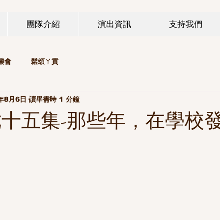
團隊介紹
演出資訊
支持我們
樂會
鬆頌ㄚ貢
5年8月6日
讀畢需時 1 分鐘
七十五集-那些年，在學校