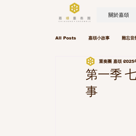
關於嘉頌
All Posts
嘉頌小故事
難忘音
重奏團 嘉頌
202
第一季 
事