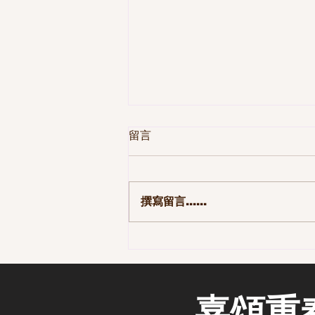
留言
撰寫留言......
第一季 110集-那些長大後才發
現的事
嘉頌重