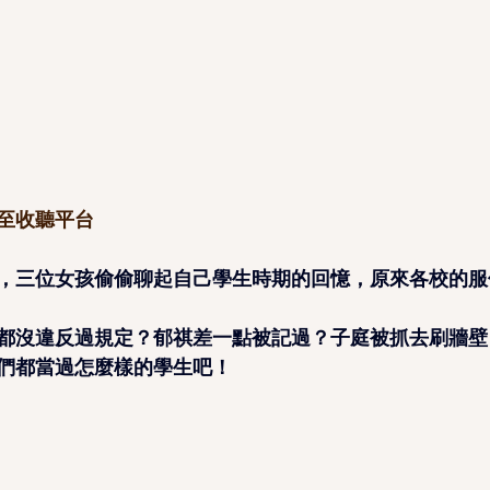
至收聽平台
，三位女孩偷偷聊起自己學生時期的回憶，原來各校的服
都沒違反過規定？郁祺差一點被記過？子庭被抓去刷牆壁
們都當過怎麼樣的學生吧！