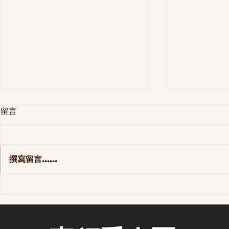
留言
撰寫留言......
第一季 110集-那些長大後才發
第一季 10
現的事
街區 - 老