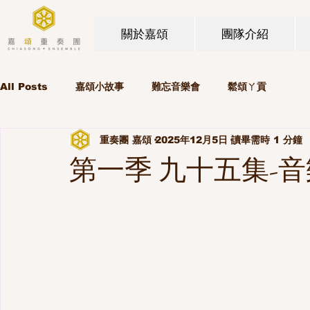
關於嘉頌
團隊介紹
All Posts
嘉頌小故事
難忘音樂會
鬆頌ㄚ貢
重奏團 嘉頌
2025年12月5日
讀畢需時 1 分鐘
第一季 九十五集-