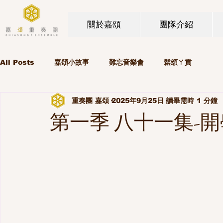
關於嘉頌
團隊介紹
All Posts
嘉頌小故事
難忘音樂會
鬆頌ㄚ貢
重奏團 嘉頌
2025年9月25日
讀畢需時 1 分鐘
第一季 八十一集-開