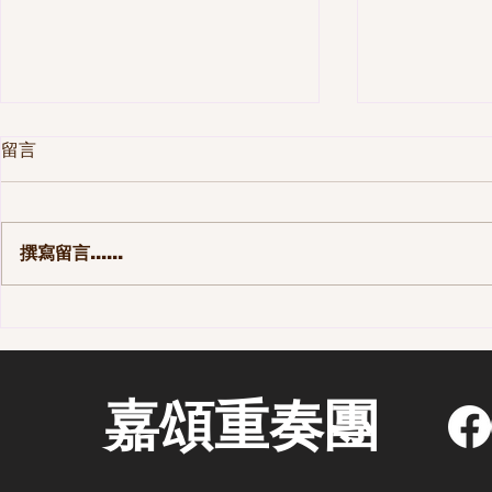
留言
撰寫留言......
第一季 110集-那些長大後才發
第一季 10
現的事
街區 - 老
嘉頌重奏團