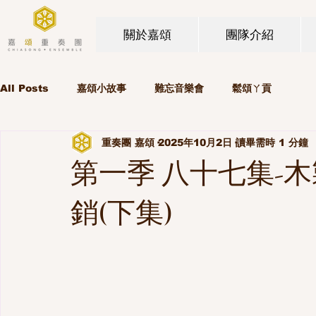
關於嘉頌
團隊介紹
All Posts
嘉頌小故事
難忘音樂會
鬆頌ㄚ貢
重奏團 嘉頌
2025年10月2日
讀畢需時 1 分鐘
第一季 八十七集-
銷(下集)