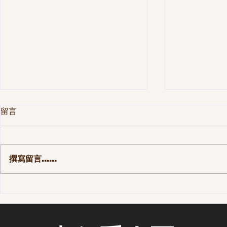
留言
撰寫留言......
第一季 110集-那些長大後才發
第一季 10
現的事
街區 - 老