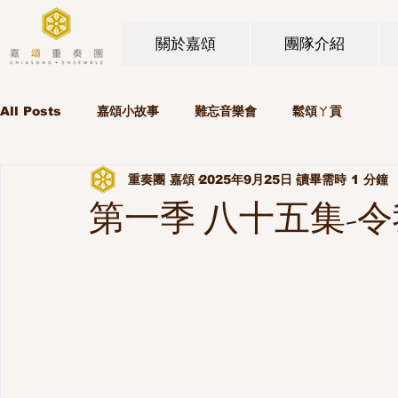
關於嘉頌
團隊介紹
All Posts
嘉頌小故事
難忘音樂會
鬆頌ㄚ貢
重奏團 嘉頌
2025年9月25日
讀畢需時 1 分鐘
第一季 八十五集-