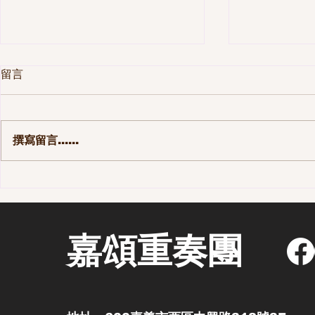
留言
撰寫留言......
第一季 110集-那些長大後才發
第一季 10
現的事
街區 - 老
嘉頌重奏團