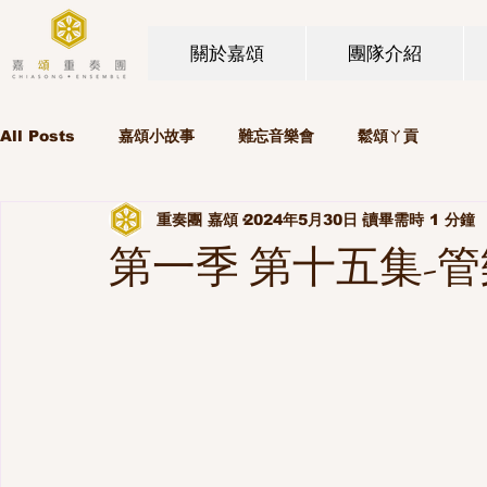
關於嘉頌
團隊介紹
All Posts
嘉頌小故事
難忘音樂會
鬆頌ㄚ貢
重奏團 嘉頌
2024年5月30日
讀畢需時 1 分鐘
第一季 第十五集-