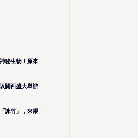
神秘生物！原來
阪關西盛大舉辦
「詠竹」，來跟