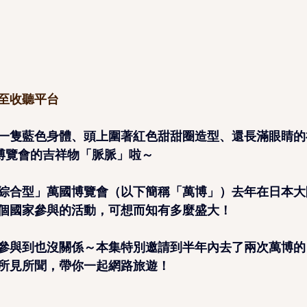
至收聽平台
一隻藍色身體、頭上圍著紅色甜甜圈造型、還長滿眼睛的
國博覽會的吉祥物「脈脈」啦～
綜合型」萬國博覽會（以下簡稱「萬博」）去年在日本大
9個國家參與的活動，可想而知有多麼盛大！
參與到也沒關係～本集特別邀請到半年內去了兩次萬博的
所見所聞，帶你一起網路旅遊！