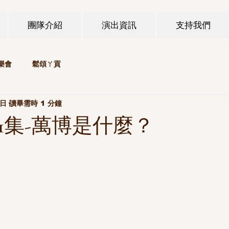
團隊介紹
演出資訊
支持我們
樂會
鬆頌ㄚ貢
5日
讀畢需時 1 分鐘
01集-萬博是什麼？