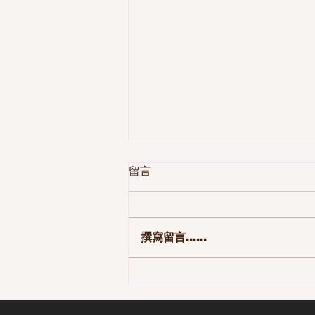
留言
撰寫留言......
第一季 110集-那些長大後才發
現的事