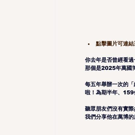
點擊圖片可連結
你去年是否曾經看過
那個是2025年萬
每五年舉辦一次的「
啦！為期半年、15
聽眾朋友們沒有實際
我們分享他在萬博的