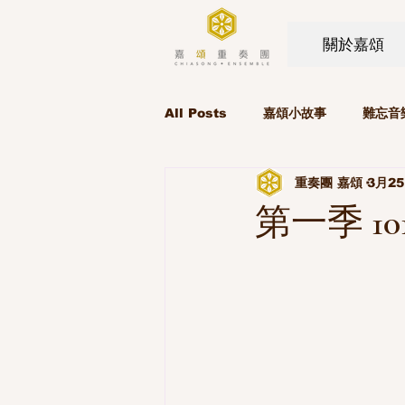
關於嘉頌
All Posts
嘉頌小故事
難忘音
重奏團 嘉頌
3月2
第一季 1