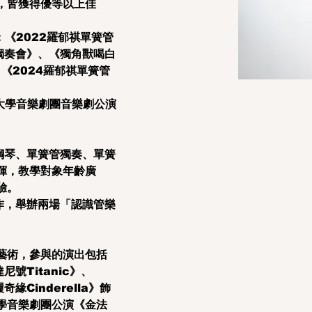
，皆獲得優等以上佳
：《2022羅郁祺單簧管
獨奏會》、《獨角獸喝白
《2024羅郁祺單簧管
義大學音樂劇團音樂劇公演
鋼琴、單簧管獨奏、單簧
揮，教學對象年齡廣
驗。
作，舉辦兩場「認識管樂
藝術，參與的演出包括
號Titanic》、
緣Cinderella》飾
義大學音樂劇團公演《金法