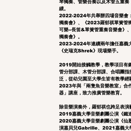
琴獨奏、管樂合奏以及木管五重奏
績。
2022-2024年共舉辦四場音樂會
獨奏會》、《2023羅郁祺單簧管
可樂--長笛&單簧管重奏音樂會》、
獨奏會》。
2023-2024年連續兩年擔任嘉
《史瑞克Shrek》現場樂手。
2019開始接觸教學，教學項目有
管分部課、木管分部課、合唱團指
泛，從幼兒園至大學生皆有教學經
2023年與「兩隻魚音樂教室」合
器」講座，致力推廣管樂教育。
除音樂演奏外，羅郁祺也跨足表演
2019嘉義大學音樂劇團公演《鐵達尼
2020嘉義大學音樂劇團公演《仙履奇
演嘉貝兒Gabrille、2021嘉