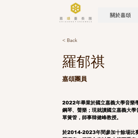
關於嘉頌
< Back
羅郁祺
嘉頌團員
2022年畢業於國立嘉義大學音樂
鋼琴、聲樂；現就讀國立嘉義大學
單簧管，師事韓健峰教授。
於2014-2023年間參加十餘場