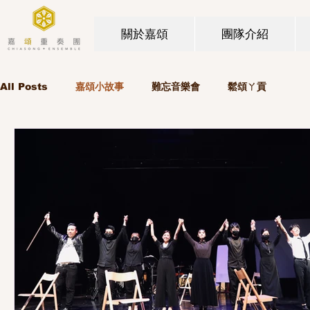
關於嘉頌
團隊介紹
All Posts
嘉頌小故事
難忘音樂會
鬆頌ㄚ貢