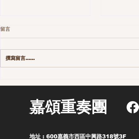
留言
撰寫留言......
嘉頌重奏團九週年音樂會
「戲說擊鼓
Chapter IX《九式幸福》
《渦》
嘉頌重奏團
地址 : 600嘉義市西區中興路318號3F