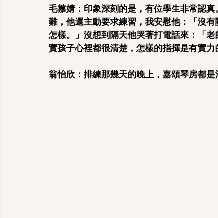
毛䕒婧：印象深刻的是，有位學生非常認真
難，他還主動要求練習，我安慰他：「沒有
怎樣。」沒想到隔天他哭著打電話來：「老
實孩子心裡都很清楚，怎樣的指揮是有實力
翁怡欣：排練那幾天的晚上，嘉頌琴房都是