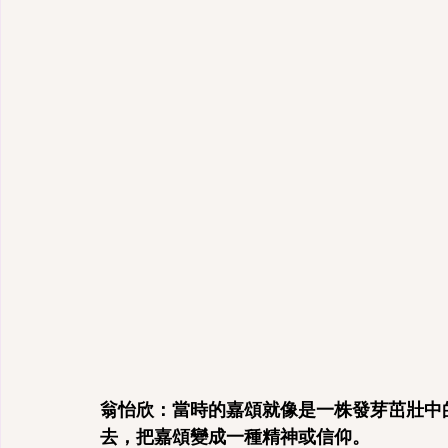
翁怡欣：當時的嘉頌就像是一株發芽茁壯中
去，把嘉頌變成一種精神或信仰。