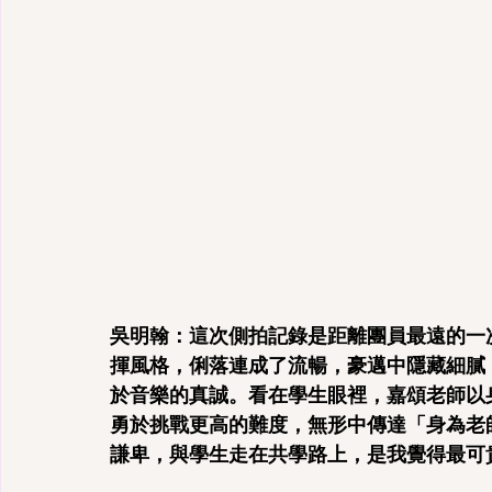
吳明翰：這次側拍記錄是距離團員最遠的一
揮風格，俐落連成了流暢，豪邁中隱藏細膩
於音樂的真誠。看在學生眼裡，嘉頌老師以
勇於挑戰更高的難度，無形中傳達「身為老
謙卑，與學生走在共學路上，是我覺得最可