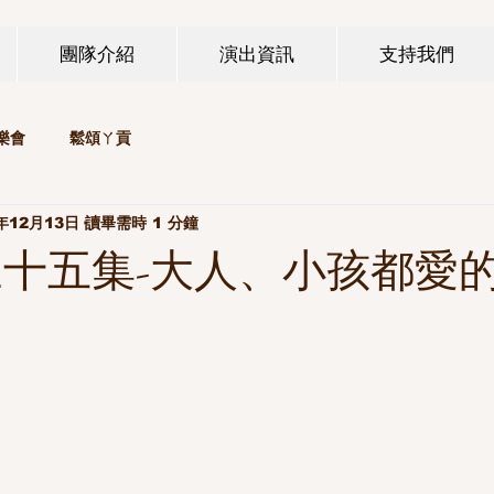
團隊介紹
演出資訊
支持我們
樂會
鬆頌ㄚ貢
年12月13日
讀畢需時 1 分鐘
三十五集-大人、小孩都愛