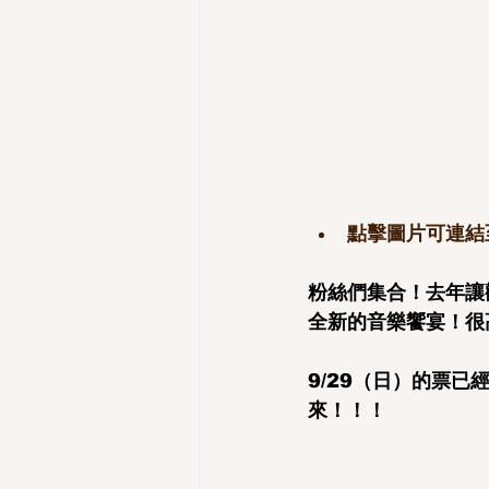
點擊圖片可連結
粉絲們集合！去年讓
全新的音樂饗宴！很
9/29（日）的票已
來！！！