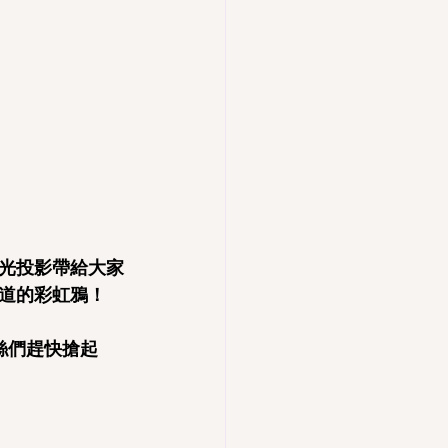
光投影帶給大家
道的彩虹鴉！
絲們趕快搶起