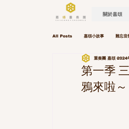
關於嘉頌
All Posts
嘉頌小故事
難忘音
重奏團 嘉頌
2024
第一季 
鴉來啦～