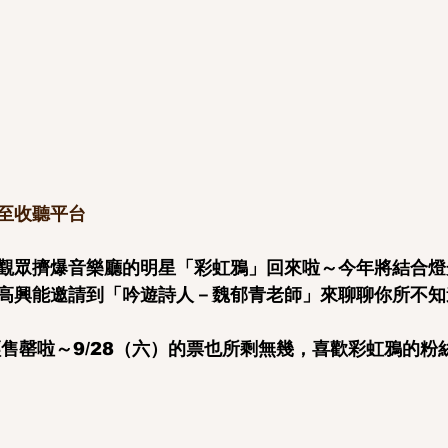
至收聽平台
觀眾擠爆音樂廳的明星「彩虹鴉」回來啦～今年將結合燈
高興能邀請到「吟遊詩人－魏郁青老師」來聊聊你所不知
經售罄啦～9/28（六）的票也所剩無幾，喜歡彩虹鴉的粉