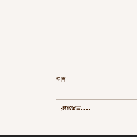
留言
撰寫留言......
第一季 110集-那些長大後才發
現的事