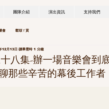
團隊介紹
演出資訊
支持我們
樂會
鬆頌ㄚ貢
年12月13日
讀畢需時 1 分鐘
三十八集-辦一場音樂會到
聊那些辛苦的幕後工作者