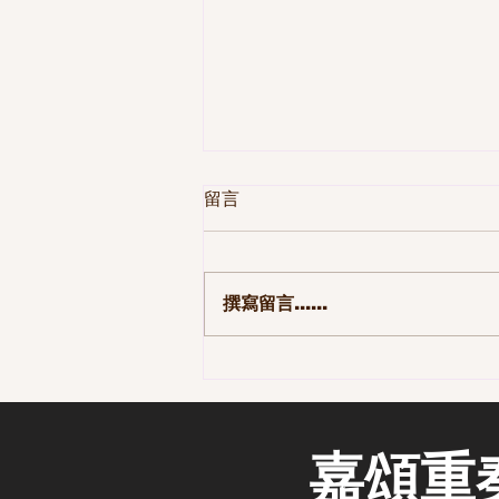
留言
撰寫留言......
第一季 110集-那些長大後才發
現的事
嘉頌重