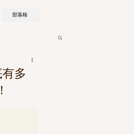
部落格
底有多
！