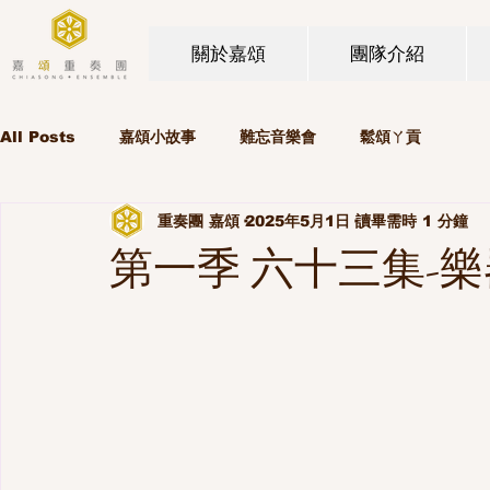
關於嘉頌
團隊介紹
All Posts
嘉頌小故事
難忘音樂會
鬆頌ㄚ貢
重奏團 嘉頌
2025年5月1日
讀畢需時 1 分鐘
第一季 六十三集-