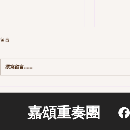
留言
撰寫留言......
第一季 110集-那些長大後才發
第一季 10
現的事
街區 - 老
嘉頌重奏團