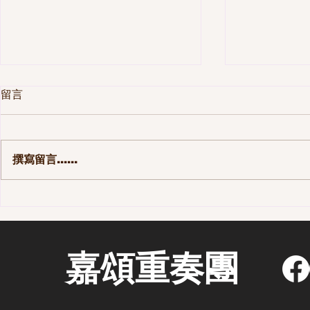
留言
撰寫留言......
第一季 110集-那些長大後才發
第一季 10
現的事
街區 - 老
嘉頌重奏團