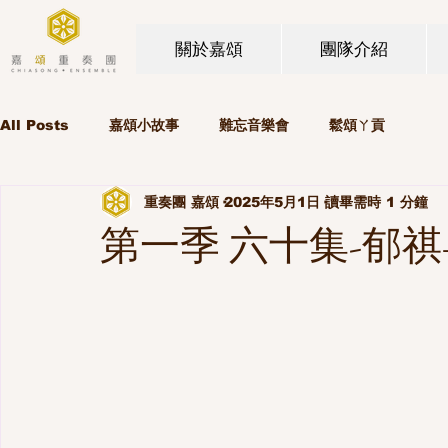
關於嘉頌
團隊介紹
All Posts
嘉頌小故事
難忘音樂會
鬆頌ㄚ貢
重奏團 嘉頌
2025年5月1日
讀畢需時 1 分鐘
第一季 六十集-郁祺